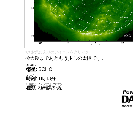
👈 お気に入りのアイコンをクリック！
極大期まであともう少しの太陽です。
えいせい
衛星
:
SOHO
じこく
時刻
:
1時13分
しゅるい
きょくたんしがいせん
種類
:
極端紫外線