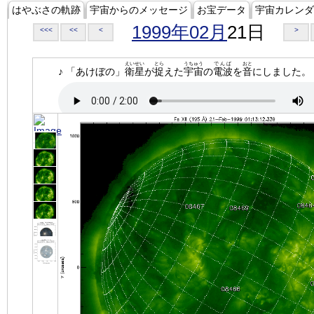
はやぶさの軌跡
宇宙からのメッセージ
お宝データ
宇宙カレンダ
1999年02月
21日
<<<
<<
<
>
えいせい
とら
うちゅう
でんぱ
おと
♪ 「あけぼの」
衛星
が
捉
えた
宇宙
の
電波
を
音
にしました。