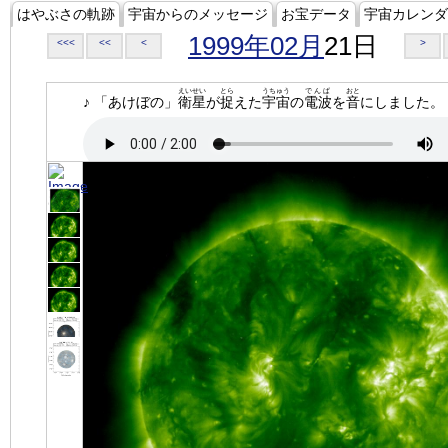
はやぶさの軌跡
宇宙からのメッセージ
お宝データ
宇宙カレンダ
1999年02月
21日
<<<
<<
<
>
えいせい
とら
うちゅう
でんぱ
おと
♪ 「あけぼの」
衛星
が
捉
えた
宇宙
の
電波
を
音
にしました。