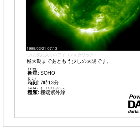
👈 お気に入りのアイコンをクリック！
極大期まであともう少しの太陽です。
えいせい
衛星
:
SOHO
じこく
時刻
:
7時13分
しゅるい
きょくたんしがいせん
種類
:
極端紫外線