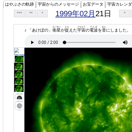
はやぶさの軌跡
宇宙からのメッセージ
お宝データ
宇宙カレンダ
1999年02月
21日
<<<
<<
<
>
えいせい
とら
うちゅう
でんぱ
おと
♪ 「あけぼの」
衛星
が
捉
えた
宇宙
の
電波
を
音
にしました。