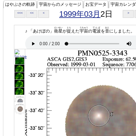
はやぶさの軌跡
宇宙からのメッセージ
お宝データ
宇宙カレンダ
1999年03月
2日
<<<
<<
<
>
えいせい
とら
うちゅう
でんぱ
おと
♪ 「あけぼの」
衛星
が
捉
えた
宇宙
の
電波
を
音
にしました。