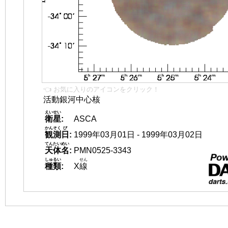
👈 お気に入りのアイコンをクリック！
活動銀河中心核
えいせい
衛星
:
ASCA
かんそく
び
観測
日
:
1999年03月01日 - 1999年03月02日
てんたいめい
天体名
:
PMN0525-3343
しゅるい
せん
種類
:
X
線