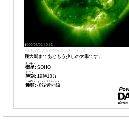
👈 お気に入りのアイコンをクリック！
極大期まであともう少しの太陽です。
えいせい
衛星
:
SOHO
じこく
時刻
:
19時13分
しゅるい
きょくたんしがいせん
種類
:
極端紫外線