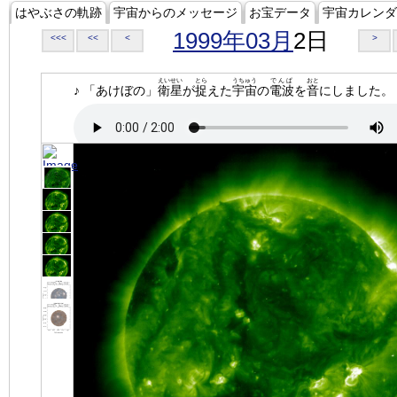
はやぶさの軌跡
宇宙からのメッセージ
お宝データ
宇宙カレンダ
1999年03月
2日
<<<
<<
<
>
えいせい
とら
うちゅう
でんぱ
おと
♪ 「あけぼの」
衛星
が
捉
えた
宇宙
の
電波
を
音
にしました。