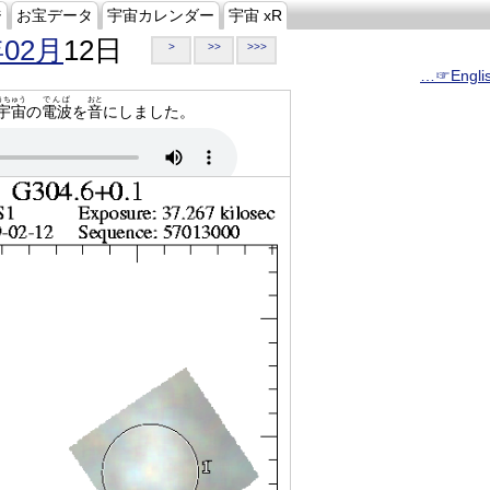
ジ
お宝データ
宇宙カレンダー
宇宙 xR
年02月
12日
>
>>
>>>
…☞Engli
うちゅう
でんぱ
おと
宇宙
の
電波
を
音
にしました。