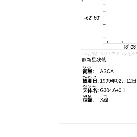
👈 お気に入りのアイコンをク
超新星残骸
えいせい
衛星
:
ASCA
かんそく
び
観測
日
:
1999年02月12日
てんたいめい
天体名
:
G304.6+0.1
しゅるい
せん
種類
:
X
線