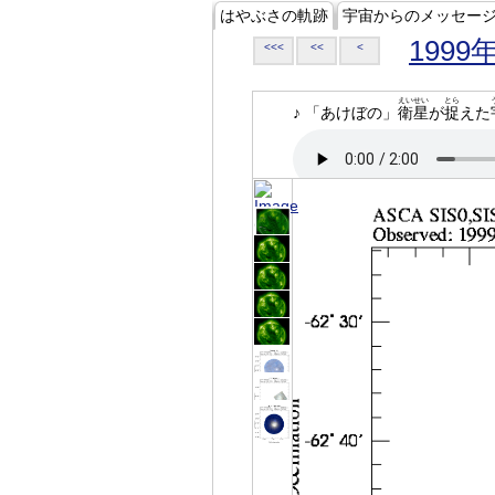
はやぶさの軌跡
宇宙からのメッセー
1999
<<<
<<
<
えいせい
とら
♪ 「あけぼの」
衛星
が
捉
えた