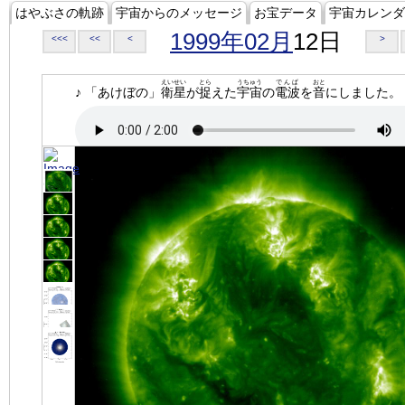
はやぶさの軌跡
宇宙からのメッセージ
お宝データ
宇宙カレンダ
1999年02月
12日
<<<
<<
<
>
えいせい
とら
うちゅう
でんぱ
おと
♪ 「あけぼの」
衛星
が
捉
えた
宇宙
の
電波
を
音
にしました。