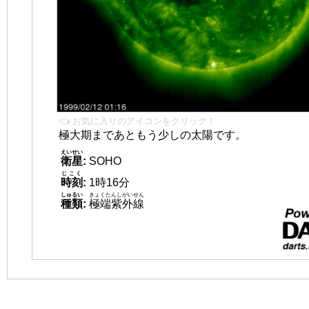
👈 お気に入りのアイコンをクリック！
極大期まであともう少しの太陽です。
えいせい
衛星
:
SOHO
じこく
時刻
:
1時16分
しゅるい
きょくたんしがいせん
種類
:
極端紫外線