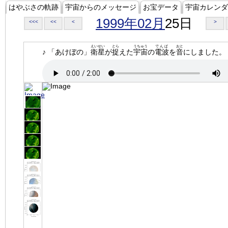
はやぶさの軌跡
宇宙からのメッセージ
お宝データ
宇宙カレンダ
1999年02月
25日
<<<
<<
<
>
えいせい
とら
うちゅう
でんぱ
おと
♪ 「あけぼの」
衛星
が
捉
えた
宇宙
の
電波
を
音
にしました。