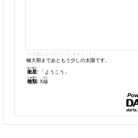
👈 お気に入りのアイコンをクリック！
極大期まであともう少しの太陽です。
えいせい
衛星
:
「ようこう」
しゅるい
せん
種類
:
X
線