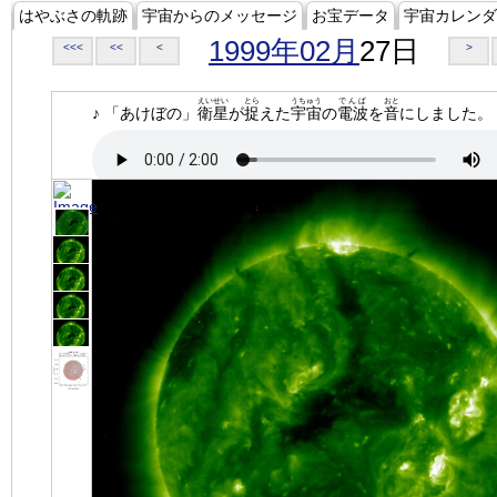
はやぶさの軌跡
宇宙からのメッセージ
お宝データ
宇宙カレンダ
1999年02月
27日
<<<
<<
<
>
えいせい
とら
うちゅう
でんぱ
おと
♪ 「あけぼの」
衛星
が
捉
えた
宇宙
の
電波
を
音
にしました。