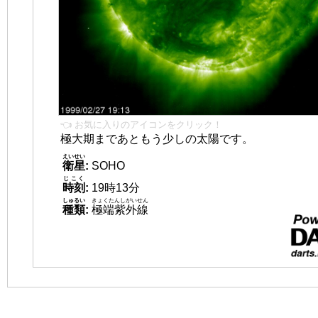
👈 お気に入りのアイコンをクリック！
極大期まであともう少しの太陽です。
えいせい
衛星
:
SOHO
じこく
時刻
:
19時13分
しゅるい
きょくたんしがいせん
種類
:
極端紫外線