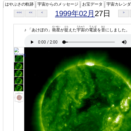
はやぶさの軌跡
宇宙からのメッセージ
お宝データ
宇宙カレンダ
1999年02月
27日
<<<
<<
<
>
えいせい
とら
うちゅう
でんぱ
おと
♪ 「あけぼの」
衛星
が
捉
えた
宇宙
の
電波
を
音
にしました。