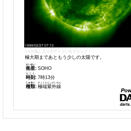
👈 お気に入りのアイコンをクリック！
極大期まであともう少しの太陽です。
えいせい
衛星
:
SOHO
じこく
時刻
:
7時13分
しゅるい
きょくたんしがいせん
種類
:
極端紫外線