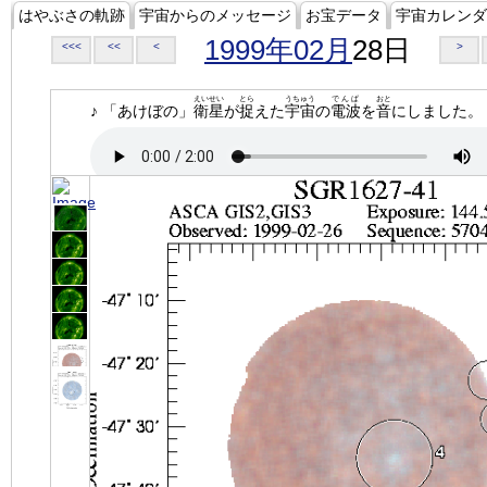
はやぶさの軌跡
宇宙からのメッセージ
お宝データ
宇宙カレンダ
1999年02月
28日
<<<
<<
<
>
えいせい
とら
うちゅう
でんぱ
おと
♪ 「あけぼの」
衛星
が
捉
えた
宇宙
の
電波
を
音
にしました。