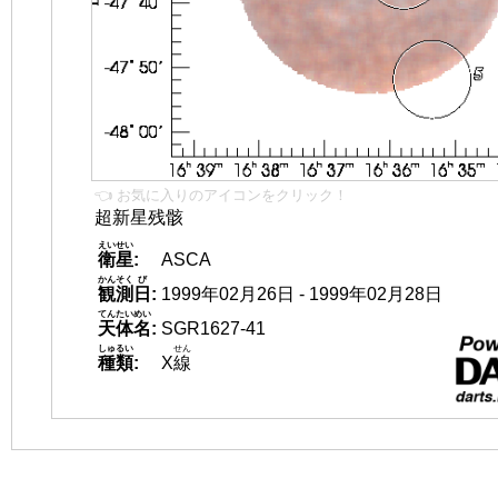
👈 お気に入りのアイコンをクリック！
超新星残骸
えいせい
衛星
:
ASCA
かんそく
び
観測
日
:
1999年02月26日 - 1999年02月28日
てんたいめい
天体名
:
SGR1627-41
しゅるい
せん
種類
:
X
線