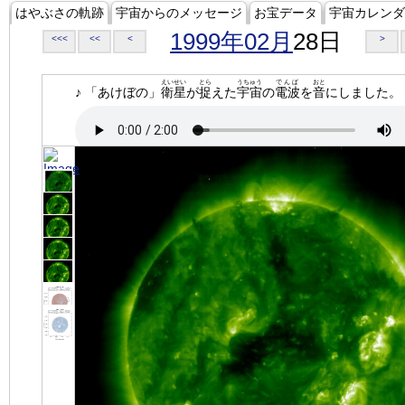
はやぶさの軌跡
宇宙からのメッセージ
お宝データ
宇宙カレンダ
1999年02月
28日
<<<
<<
<
>
えいせい
とら
うちゅう
でんぱ
おと
♪ 「あけぼの」
衛星
が
捉
えた
宇宙
の
電波
を
音
にしました。