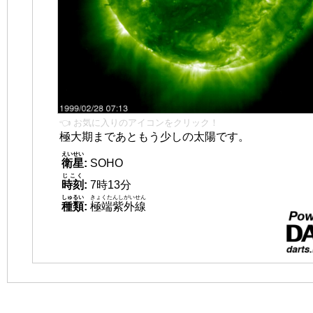
👈 お気に入りのアイコンをクリック！
極大期まであともう少しの太陽です。
えいせい
衛星
:
SOHO
じこく
時刻
:
7時13分
しゅるい
きょくたんしがいせん
種類
:
極端紫外線