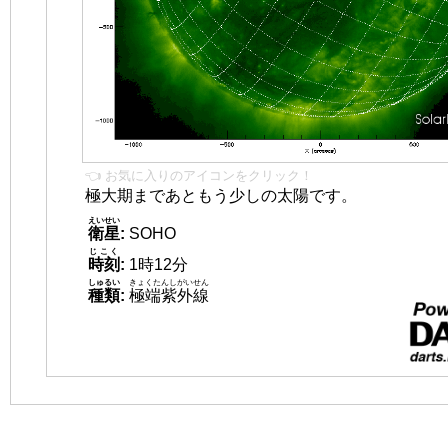
👈 お気に入りのアイコンをクリック！
極大期まであともう少しの太陽です。
えいせい
衛星
:
SOHO
じこく
時刻
:
1時12分
しゅるい
きょくたんしがいせん
種類
:
極端紫外線