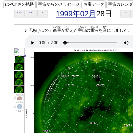
はやぶさの軌跡
宇宙からのメッセージ
お宝データ
宇宙カレンダ
1999年02月
28日
<<<
<<
<
>
えいせい
とら
うちゅう
でんぱ
おと
♪ 「あけぼの」
衛星
が
捉
えた
宇宙
の
電波
を
音
にしました。