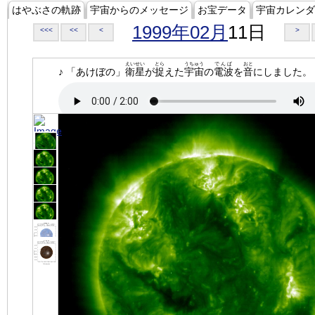
はやぶさの軌跡
宇宙からのメッセージ
お宝データ
宇宙カレンダ
1999年02月
11日
<<<
<<
<
>
えいせい
とら
うちゅう
でんぱ
おと
♪ 「あけぼの」
衛星
が
捉
えた
宇宙
の
電波
を
音
にしました。