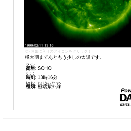
👈 お気に入りのアイコンをクリック！
極大期まであともう少しの太陽です。
えいせい
衛星
:
SOHO
じこく
時刻
:
13時16分
しゅるい
きょくたんしがいせん
種類
:
極端紫外線