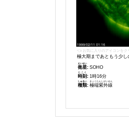
👈 お気に入りのアイコンをク
極大期まであともう少し
えいせい
衛星
:
SOHO
じこく
時刻
:
1時16分
しゅるい
きょくたんしがいせん
種類
:
極端紫外線