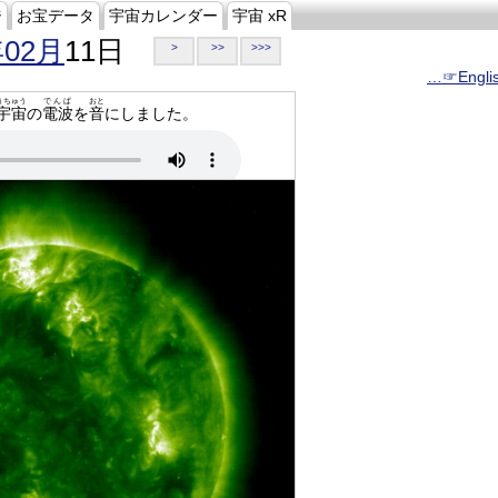
ジ
お宝データ
宇宙カレンダー
宇宙 xR
年02月
11日
>
>>
>>>
…☞Engli
うちゅう
でんぱ
おと
宇宙
の
電波
を
音
にしました。