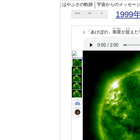
はやぶさの軌跡
宇宙からのメッセー
1999
<<<
<<
<
えいせい
とら
♪ 「あけぼの」
衛星
が
捉
えた