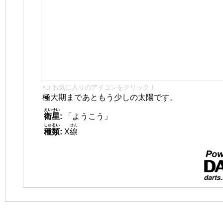
👈 お気に入りのアイコンをクリック！
極大期まであともう少しの太陽です。
えいせい
衛星
:
「ようこう」
しゅるい
せん
種類
:
X
線