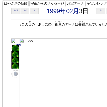
はやぶさの軌跡
宇宙からのメッセージ
お宝データ
宇宙カレンダ
1999年02月
3日
<<<
<<
<
>
ひ
えいせい
とうろく
♪この
日
の「あけぼの」
衛星
のデータは
登録
されていませ