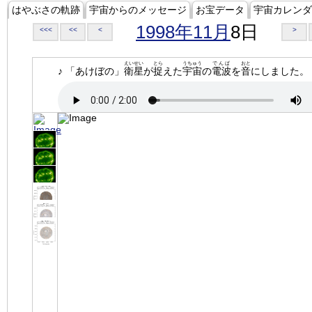
はやぶさの軌跡
宇宙からのメッセージ
お宝データ
宇宙カレンダ
1998年11月
8日
<<<
<<
<
>
えいせい
とら
うちゅう
でんぱ
おと
♪ 「あけぼの」
衛星
が
捉
えた
宇宙
の
電波
を
音
にしました。