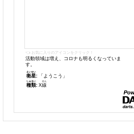
👈 お気に入りのアイコンをクリック！
活動領域は増え、コロナも明るくなっていま
す。
えいせい
衛星
:
「ようこう」
しゅるい
せん
種類
:
X
線