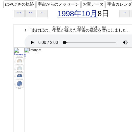
はやぶさの軌跡
宇宙からのメッセージ
お宝データ
宇宙カレンダ
1998年10月
8日
<<<
<<
<
>
えいせい
とら
うちゅう
でんぱ
おと
♪ 「あけぼの」
衛星
が
捉
えた
宇宙
の
電波
を
音
にしました。