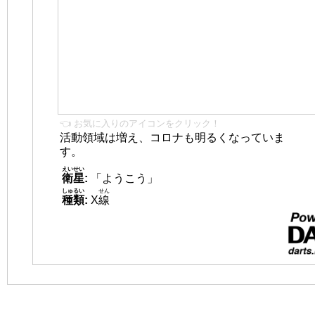
👈 お気に入りのアイコンをクリック！
活動領域は増え、コロナも明るくなっていま
す。
えいせい
衛星
:
「ようこう」
しゅるい
せん
種類
:
X
線