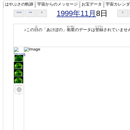
はやぶさの軌跡
宇宙からのメッセージ
お宝データ
宇宙カレンダ
1999年11月
8日
<<<
<<
<
>
ひ
えいせい
とうろく
♪この
日
の「あけぼの」
衛星
のデータは
登録
されていませ