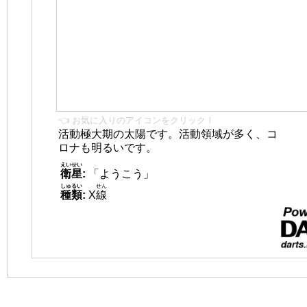
👈 お気に入りのアイコンをクリック！
活動極大期の太陽です。活動領域が多く、コ
ロナも明るいです。
えいせい
衛星
:
「ようこう」
しゅるい
せん
種類
:
X
線