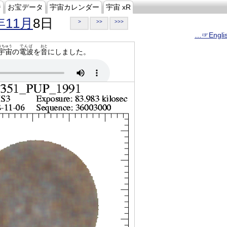
ジ
お宝データ
宇宙カレンダー
宇宙 xR
年11月
8日
>
>>
>>>
…☞Engli
うちゅう
でんぱ
おと
宇宙
の
電波
を
音
にしました。