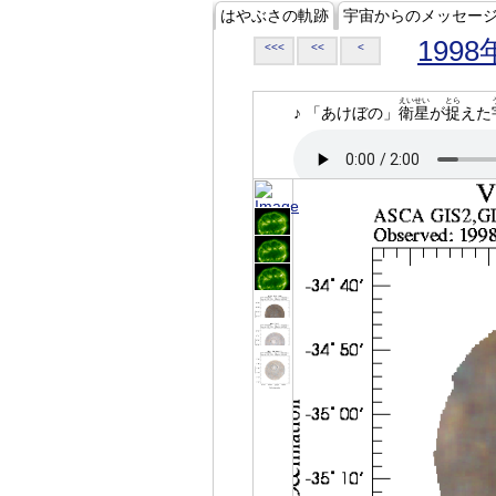
はやぶさの軌跡
宇宙からのメッセー
1998
<<<
<<
<
えいせい
とら
♪ 「あけぼの」
衛星
が
捉
えた