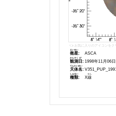
👈 お気に入りのアイコンをク
えいせい
衛星
:
ASCA
かんそく
び
観測
日
:
1998年11月06日
てんたいめい
天体名
:
V351_PUP_199
しゅるい
せん
種類
:
X
線