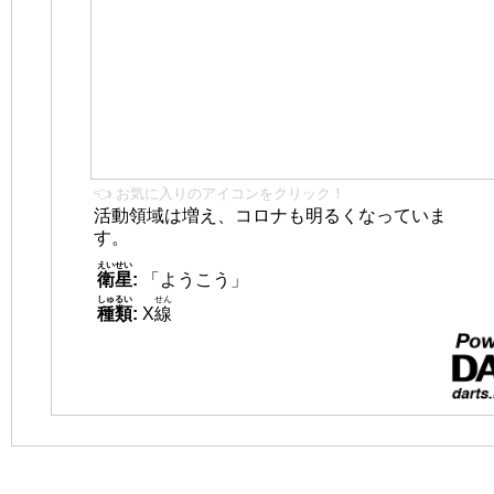
👈 お気に入りのアイコンをクリック！
活動領域は増え、コロナも明るくなっていま
す。
えいせい
衛星
:
「ようこう」
しゅるい
せん
種類
:
X
線