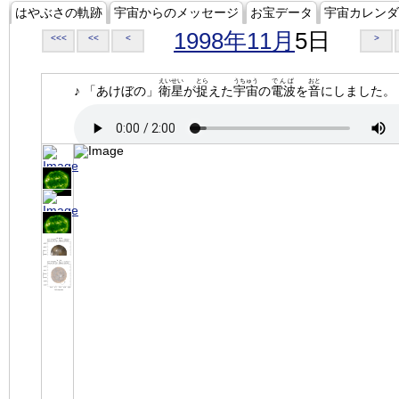
はやぶさの軌跡
宇宙からのメッセージ
お宝データ
宇宙カレンダ
1998年11月
5日
<<<
<<
<
>
えいせい
とら
うちゅう
でんぱ
おと
♪ 「あけぼの」
衛星
が
捉
えた
宇宙
の
電波
を
音
にしました。