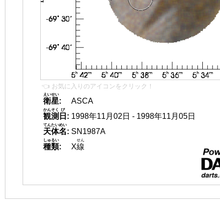
👈 お気に入りのアイコンをクリック！
えいせい
衛星
:
ASCA
かんそく
び
観測
日
:
1998年11月02日 - 1998年11月05日
てんたいめい
天体名
:
SN1987A
しゅるい
せん
種類
:
X
線