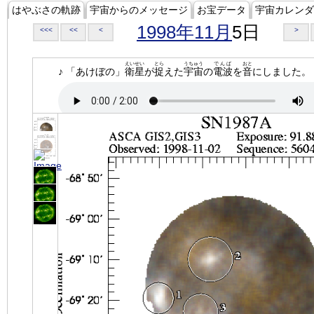
はやぶさの軌跡
宇宙からのメッセージ
お宝データ
宇宙カレンダ
1998年11月
5日
<<<
<<
<
>
えいせい
とら
うちゅう
でんぱ
おと
♪ 「あけぼの」
衛星
が
捉
えた
宇宙
の
電波
を
音
にしました。