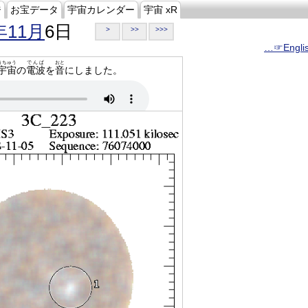
ジ
お宝データ
宇宙カレンダー
宇宙 xR
年11月
6日
>
>>
>>>
…☞Engli
うちゅう
でんぱ
おと
宇宙
の
電波
を
音
にしました。