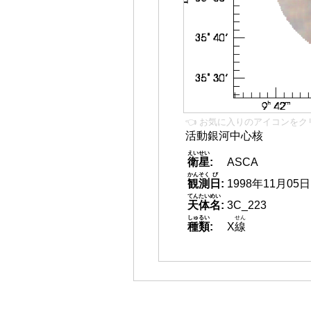
👈 お気に入りのアイコンをク
活動銀河中心核
えいせい
衛星
:
ASCA
かんそく
び
観測
日
:
1998年11月05日
てんたいめい
天体名
:
3C_223
しゅるい
せん
種類
:
X
線