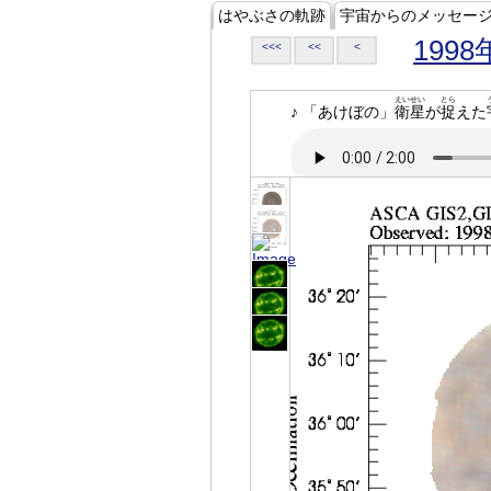
はやぶさの軌跡
宇宙からのメッセー
1998
<<<
<<
<
えいせい
とら
♪ 「あけぼの」
衛星
が
捉
えた