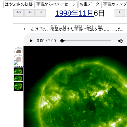
はやぶさの軌跡
宇宙からのメッセージ
お宝データ
宇宙カレンダ
1998年11月
6日
<<<
<<
<
>
えいせい
とら
うちゅう
でんぱ
おと
♪ 「あけぼの」
衛星
が
捉
えた
宇宙
の
電波
を
音
にしました。