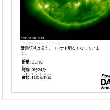
👈 お気に入りのアイコンをクリック！
活動領域は増え、コロナも明るくなっていま
す。
えいせい
衛星
:
SOHO
じこく
時刻
:
0時24分
しゅるい
きょくたんしがいせん
種類
:
極端紫外線