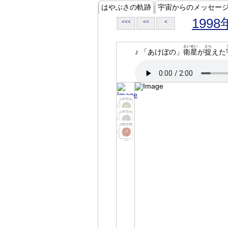
はやぶさの軌跡
宇宙からのメッセー
1998
<<<
<<
<
えいせい
とら
♪ 「あけぼの」
衛星
が
捉
えた