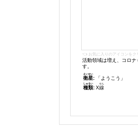
👈 お気に入りのアイコンをク
活動領域は増え、コロナ
す。
えいせい
衛星
:
「ようこう」
しゅるい
せん
種類
:
X
線