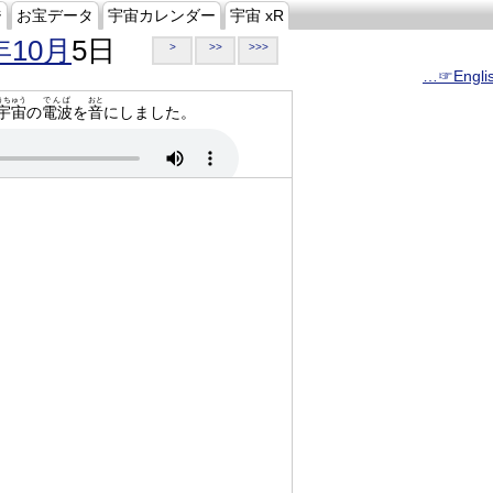
ジ
お宝データ
宇宙カレンダー
宇宙 xR
年10月
5日
>
>>
>>>
…☞Engli
うちゅう
でんぱ
おと
宇宙
の
電波
を
音
にしました。