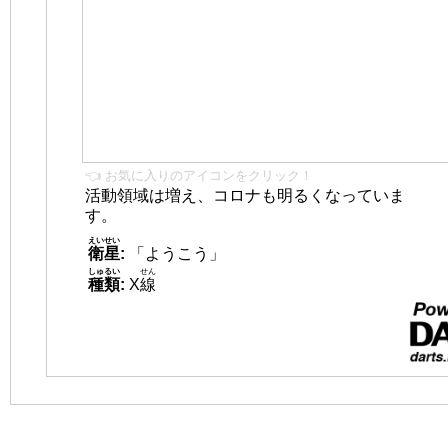
👈 お気に入りのアイコンをクリック！
活動領域は増え、コロナも明るくなっていま
す。
えいせい
衛星
:
「ようこう」
しゅるい
せん
種類
:
X
線