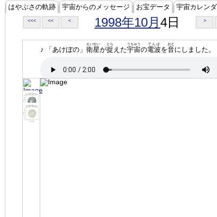
はやぶさの軌跡
宇宙からのメッセージ
お宝データ
宇宙カレンダ
1998年10月
4日
<<<
<<
<
>
えいせい
とら
うちゅう
でんぱ
おと
♪ 「あけぼの」
衛星
が
捉
えた
宇宙
の
電波
を
音
にしました。