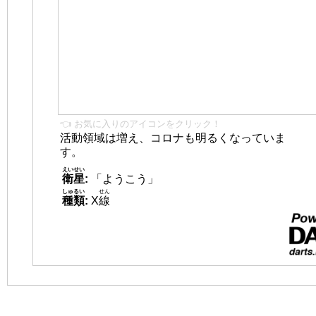
👈 お気に入りのアイコンをクリック！
活動領域は増え、コロナも明るくなっていま
す。
えいせい
衛星
:
「ようこう」
しゅるい
せん
種類
:
X
線