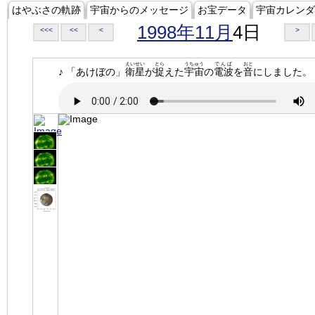
はやぶさの軌跡
宇宙からのメッセージ
お宝データ
宇宙カレンダ
1998年11月
4日
<<<
<<
<
>
えいせい
とら
うちゅう
でんぱ
おと
♪ 「あけぼの」
衛星
が
捉
えた
宇宙
の
電波
を
音
にしました。