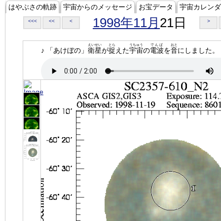
はやぶさの軌跡
宇宙からのメッセージ
お宝データ
宇宙カレンダ
1998年11月
21日
<<<
<<
<
>
えいせい
とら
うちゅう
でんぱ
おと
♪ 「あけぼの」
衛星
が
捉
えた
宇宙
の
電波
を
音
にしました。