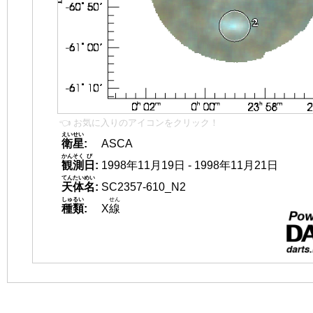
👈 お気に入りのアイコンをクリック！
えいせい
衛星
:
ASCA
かんそく
び
観測
日
:
1998年11月19日 - 1998年11月21日
てんたいめい
天体名
:
SC2357-610_N2
しゅるい
せん
種類
:
X
線