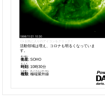
👈 お気に入りのアイコンをクリック！
活動領域は増え、コロナも明るくなっていま
す。
えいせい
衛星
:
SOHO
じこく
時刻
:
10時30分
しゅるい
きょくたんしがいせん
種類
:
極端紫外線