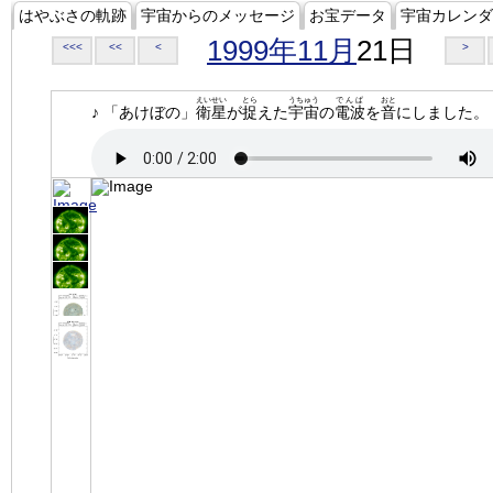
はやぶさの軌跡
宇宙からのメッセージ
お宝データ
宇宙カレンダ
1999年11月
21日
<<<
<<
<
>
えいせい
とら
うちゅう
でんぱ
おと
♪ 「あけぼの」
衛星
が
捉
えた
宇宙
の
電波
を
音
にしました。