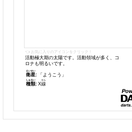
👈 お気に入りのアイコンをクリック！
活動極大期の太陽です。活動領域が多く、コ
ロナも明るいです。
えいせい
衛星
:
「ようこう」
しゅるい
せん
種類
:
X
線