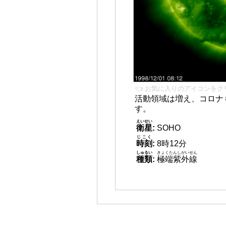
👈 お気に入りのアイコンをク
活動領域は増え、コロナ
す。
えいせい
衛星
:
SOHO
じこく
時刻
:
8時12分
しゅるい
きょくたんしがいせん
種類
:
極端紫外線