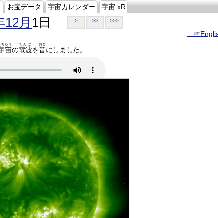
ジ
お宝データ
宇宙カレンダー
宇宙 xR
年12月
1日
>
>>
>>>
…☞Engli
うちゅう
でんぱ
おと
宇宙
の
電波
を
音
にしました。