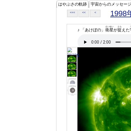
はやぶさの軌跡
宇宙からのメッセー
1998
<<<
<<
<
えいせい
とら
♪ 「あけぼの」
衛星
が
捉
えた