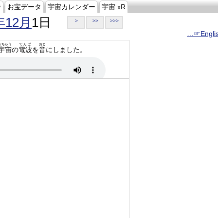
ジ
お宝データ
宇宙カレンダー
宇宙 xR
年12月
1日
>
>>
>>>
…☞Engli
うちゅう
でんぱ
おと
宇宙
の
電波
を
音
にしました。