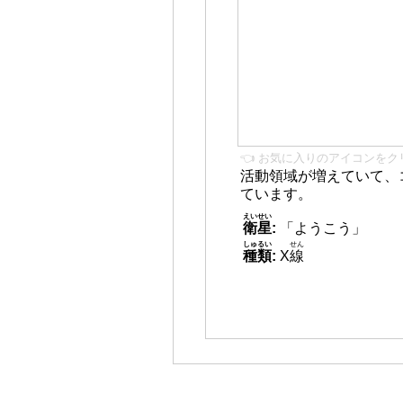
👈 お気に入りのアイコンをク
活動領域が増えていて、
ています。
えいせい
衛星
:
「ようこう」
しゅるい
せん
種類
:
X
線