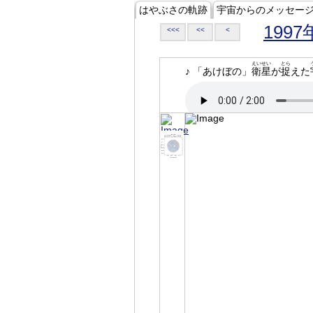
はやぶさの軌跡
宇宙からのメッセー
1997
<<<
<<
<
えいせい
とら
♪ 「あけぼの」
衛星
が
捉
えた