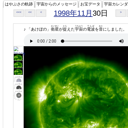
はやぶさの軌跡
宇宙からのメッセージ
お宝データ
宇宙カレンダ
1998年11月
30日
<<<
<<
<
>
えいせい
とら
うちゅう
でんぱ
おと
♪ 「あけぼの」
衛星
が
捉
えた
宇宙
の
電波
を
音
にしました。