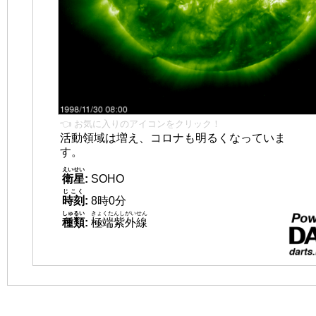
👈 お気に入りのアイコンをクリック！
活動領域は増え、コロナも明るくなっていま
す。
えいせい
衛星
:
SOHO
じこく
時刻
:
8時0分
しゅるい
きょくたんしがいせん
種類
:
極端紫外線