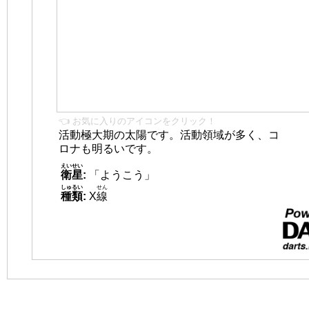
👈 お気に入りのアイコンをクリック！
活動極大期の太陽です。活動領域が多く、コ
ロナも明るいです。
えいせい
衛星
:
「ようこう」
しゅるい
せん
種類
:
X
線