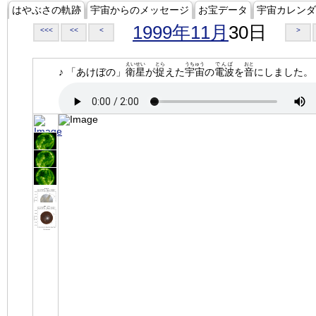
はやぶさの軌跡
宇宙からのメッセージ
お宝データ
宇宙カレンダ
1999年11月
30日
<<<
<<
<
>
えいせい
とら
うちゅう
でんぱ
おと
♪ 「あけぼの」
衛星
が
捉
えた
宇宙
の
電波
を
音
にしました。