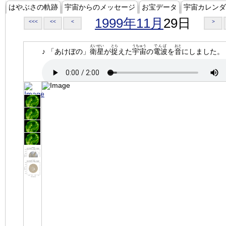
はやぶさの軌跡
宇宙からのメッセージ
お宝データ
宇宙カレンダ
1999年11月
29日
<<<
<<
<
>
えいせい
とら
うちゅう
でんぱ
おと
♪ 「あけぼの」
衛星
が
捉
えた
宇宙
の
電波
を
音
にしました。