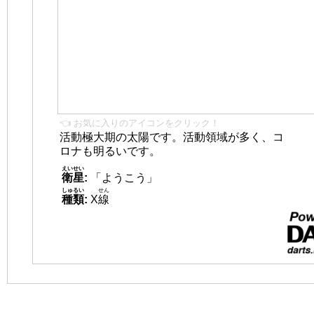
👈 お気に入りのアイコンをクリック！
活動極大期の太陽です。活動領域が多く、コ
ロナも明るいです。
えいせい
衛星
:
「ようこう」
しゅるい
せん
種類
:
X
線