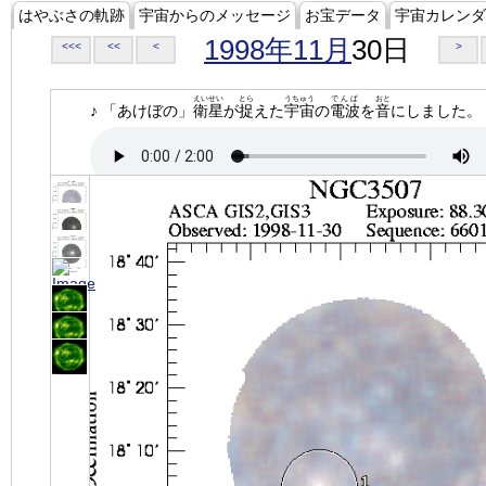
はやぶさの軌跡
宇宙からのメッセージ
お宝データ
宇宙カレンダ
1998年11月
30日
<<<
<<
<
>
えいせい
とら
うちゅう
でんぱ
おと
♪ 「あけぼの」
衛星
が
捉
えた
宇宙
の
電波
を
音
にしました。