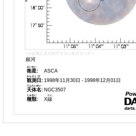
👈 お気に入りのアイコンをクリック！
銀河
えいせい
衛星
:
ASCA
かんそく
び
観測
日
:
1998年11月30日 - 1998年12月01日
てんたいめい
天体名
:
NGC3507
しゅるい
せん
種類
:
X
線