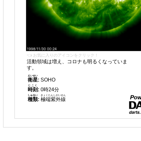
👈 お気に入りのアイコンをクリック！
活動領域は増え、コロナも明るくなっていま
す。
えいせい
衛星
:
SOHO
じこく
時刻
:
0時24分
しゅるい
きょくたんしがいせん
種類
:
極端紫外線