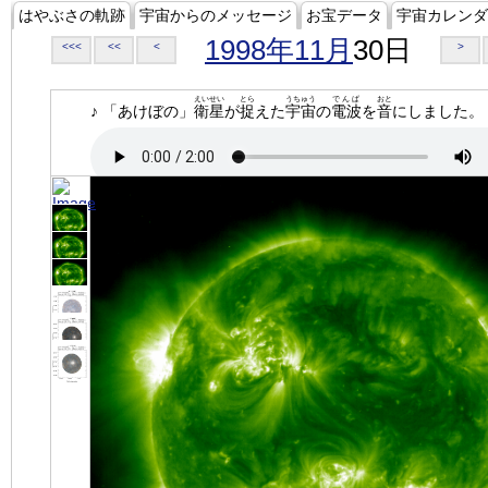
はやぶさの軌跡
宇宙からのメッセージ
お宝データ
宇宙カレンダ
1998年11月
30日
<<<
<<
<
>
えいせい
とら
うちゅう
でんぱ
おと
♪ 「あけぼの」
衛星
が
捉
えた
宇宙
の
電波
を
音
にしました。