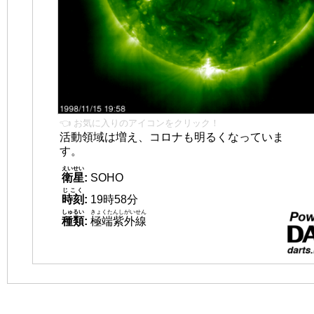
👈 お気に入りのアイコンをクリック！
活動領域は増え、コロナも明るくなっていま
す。
えいせい
衛星
:
SOHO
じこく
時刻
:
19時58分
しゅるい
きょくたんしがいせん
種類
:
極端紫外線