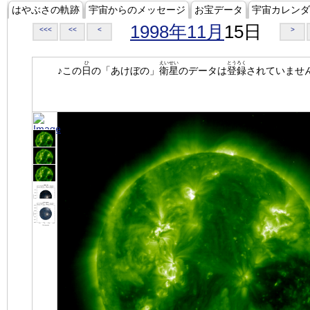
はやぶさの軌跡
宇宙からのメッセージ
お宝データ
宇宙カレンダ
1998年11月
15日
<<<
<<
<
>
ひ
えいせい
とうろく
♪この
日
の「あけぼの」
衛星
のデータは
登録
されていませ