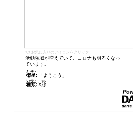
👈 お気に入りのアイコンをクリック！
活動領域が増えていて、コロナも明るくなっ
ています。
えいせい
衛星
:
「ようこう」
しゅるい
せん
種類
:
X
線