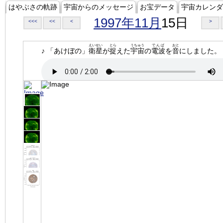
はやぶさの軌跡
宇宙からのメッセージ
お宝データ
宇宙カレンダ
1997年11月
15日
<<<
<<
<
>
えいせい
とら
うちゅう
でんぱ
おと
♪ 「あけぼの」
衛星
が
捉
えた
宇宙
の
電波
を
音
にしました。