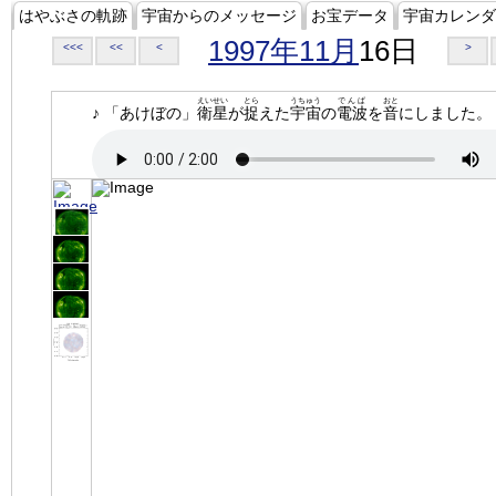
はやぶさの軌跡
宇宙からのメッセージ
お宝データ
宇宙カレンダ
1997年11月
16日
<<<
<<
<
>
えいせい
とら
うちゅう
でんぱ
おと
♪ 「あけぼの」
衛星
が
捉
えた
宇宙
の
電波
を
音
にしました。