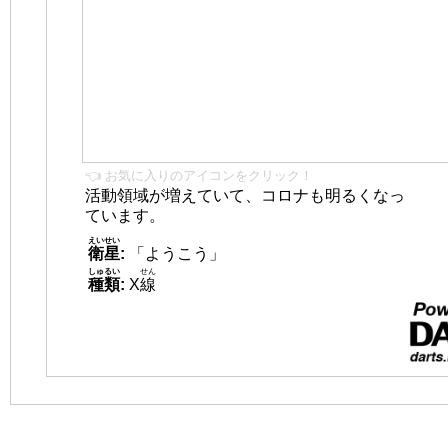
👈 お気に入りのアイコンをクリック！
活動領域が増えていて、コロナも明るくなっ
ています。
えいせい
衛星
:
「ようこう」
しゅるい
せん
種類
:
X
線