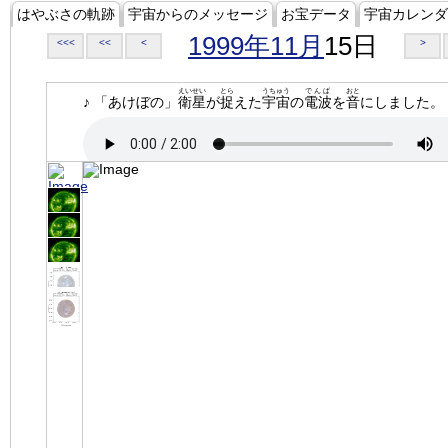
はやぶさの軌跡
宇宙からのメッセージ
お宝データ
宇宙カレンダ
1999年11月
15日
<<<
<<
<
>
えいせい
とら
うちゅう
でんぱ
おと
♪ 「あけぼの」
衛星
が
捉
えた
宇宙
の
電波
を
音
にしました。