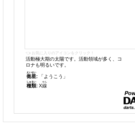
👈 お気に入りのアイコンをクリック！
活動極大期の太陽です。活動領域が多く、コ
ロナも明るいです。
えいせい
衛星
:
「ようこう」
しゅるい
せん
種類
:
X
線