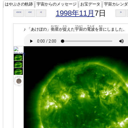
はやぶさの軌跡
宇宙からのメッセージ
お宝データ
宇宙カレンダ
1998年11月
7日
<<<
<<
<
>
えいせい
とら
うちゅう
でんぱ
おと
♪ 「あけぼの」
衛星
が
捉
えた
宇宙
の
電波
を
音
にしました。