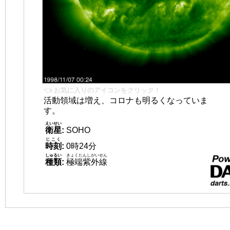
👈 お気に入りのアイコンをクリック！
活動領域は増え、コロナも明るくなっていま
す。
えいせい
衛星
:
SOHO
じこく
時刻
:
0時24分
しゅるい
きょくたんしがいせん
種類
:
極端紫外線