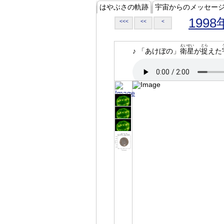
はやぶさの軌跡
宇宙からのメッセー
1998
<<<
<<
<
えいせい
とら
♪ 「あけぼの」
衛星
が
捉
えた