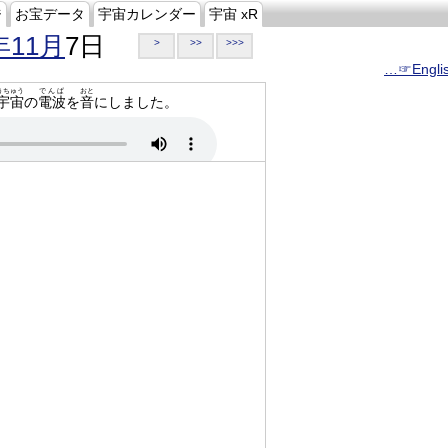
ジ
お宝データ
宇宙カレンダー
宇宙 xR
年11月
7日
>
>>
>>>
…☞Engli
うちゅう
でんぱ
おと
宇宙
の
電波
を
音
にしました。