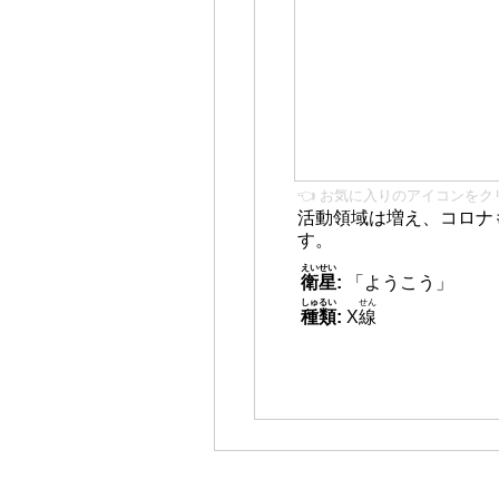
👈 お気に入りのアイコンをク
活動領域は増え、コロナ
す。
えいせい
衛星
:
「ようこう」
しゅるい
せん
種類
:
X
線