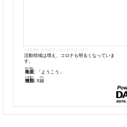
👈 お気に入りのアイコンをクリック！
活動領域は増え、コロナも明るくなっていま
す。
えいせい
衛星
:
「ようこう」
しゅるい
せん
種類
:
X
線