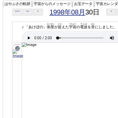
はやぶさの軌跡
宇宙からのメッセージ
お宝データ
宇宙カレンダ
1998年08月
30日
<<<
<<
<
>
えいせい
とら
うちゅう
でんぱ
おと
♪ 「あけぼの」
衛星
が
捉
えた
宇宙
の
電波
を
音
にしました。