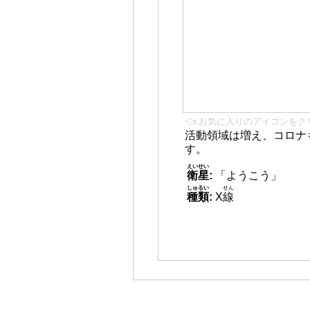
👈 お気に入りのアイコンをク
活動領域は増え、コロナ
す。
えいせい
衛星
:
「ようこう」
しゅるい
せん
種類
:
X
線