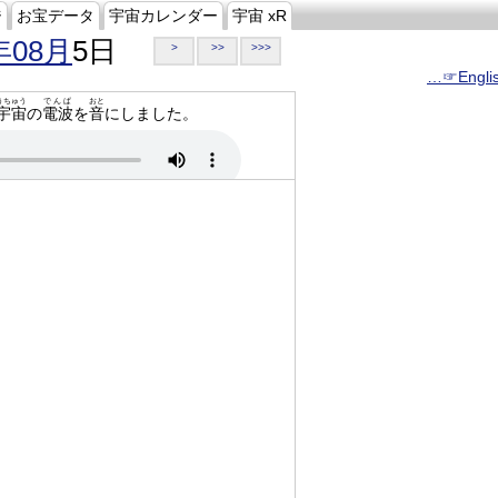
ジ
お宝データ
宇宙カレンダー
宇宙 xR
年08月
5日
>
>>
>>>
…☞Engli
うちゅう
でんぱ
おと
宇宙
の
電波
を
音
にしました。