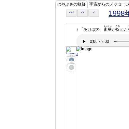
はやぶさの軌跡
宇宙からのメッセー
1998
<<<
<<
<
えいせい
とら
♪ 「あけぼの」
衛星
が
捉
えた