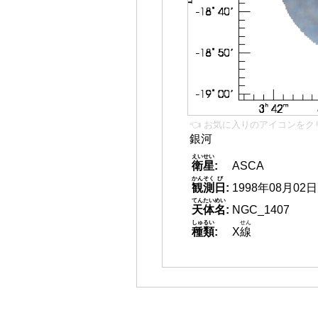
👈 お気に入りのアイコンをク
銀河
えいせい
衛星
:
ASCA
かんそく
び
観測
日
:
1998年08月02日
てんたいめい
天体名
:
NGC_1407
しゅるい
せん
種類
:
X
線