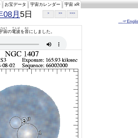
ジ
お宝データ
宇宙カレンダー
宇宙 xR
年08月
5日
>
>>
>>>
…☞Engli
うちゅう
でんぱ
おと
宇宙
の
電波
を
音
にしました。