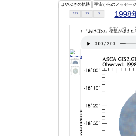
はやぶさの軌跡
宇宙からのメッセー
1998
<<<
<<
<
えいせい
とら
♪ 「あけぼの」
衛星
が
捉
えた