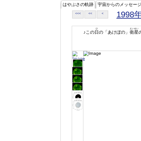
はやぶさの軌跡
宇宙からのメッセー
1998
<<<
<<
<
ひ
えいせい
♪この
日
の「あけぼの」
衛星