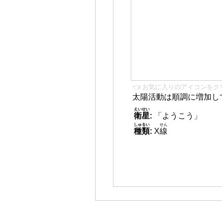
👈 お気に入りのアイコンをク
太陽活動は順調に増加し
えいせい
衛星
:
「ようこう」
しゅるい
せん
種類
:
X
線