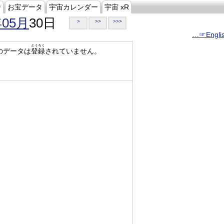
ジ
お宝データ
宇宙カレンダー
宇宙 xR
年05月
30日
>
>>
>>>
…☞Engli
とうろく
のデータは
登録
されていません。