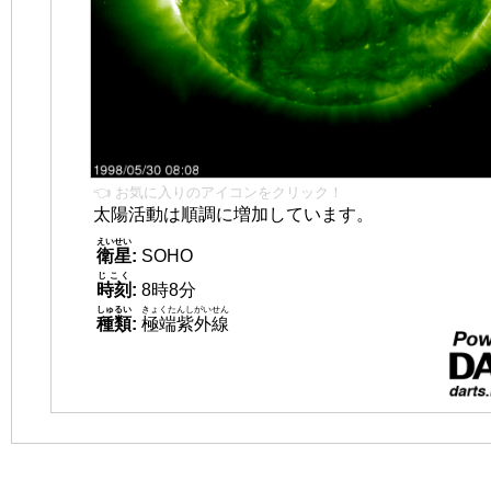
👈 お気に入りのアイコンをクリック！
太陽活動は順調に増加しています。
えいせい
衛星
:
SOHO
じこく
時刻
:
8時8分
しゅるい
きょくたんしがいせん
種類
:
極端紫外線