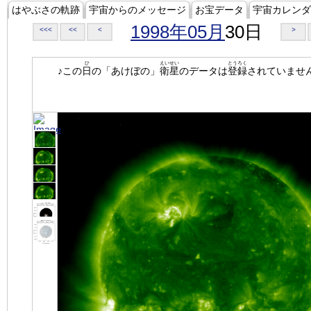
はやぶさの軌跡
宇宙からのメッセージ
お宝データ
宇宙カレンダ
1998年05月
30日
<<<
<<
<
>
ひ
えいせい
とうろく
♪この
日
の「あけぼの」
衛星
のデータは
登録
されていませ