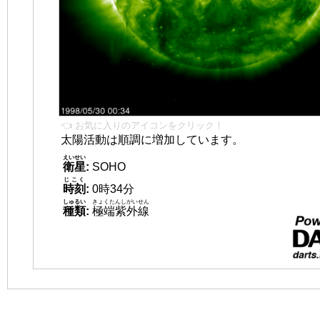
👈 お気に入りのアイコンをクリック！
太陽活動は順調に増加しています。
えいせい
衛星
:
SOHO
じこく
時刻
:
0時34分
しゅるい
きょくたんしがいせん
種類
:
極端紫外線