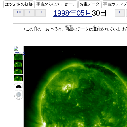
はやぶさの軌跡
宇宙からのメッセージ
お宝データ
宇宙カレンダ
1998年05月
30日
<<<
<<
<
>
ひ
えいせい
とうろく
♪この
日
の「あけぼの」
衛星
のデータは
登録
されていませ