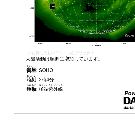
👈 お気に入りのアイコンをクリック！
太陽活動は順調に増加しています。
えいせい
衛星
:
SOHO
じこく
時刻
:
2時4分
しゅるい
きょくたんしがいせん
種類
:
極端紫外線