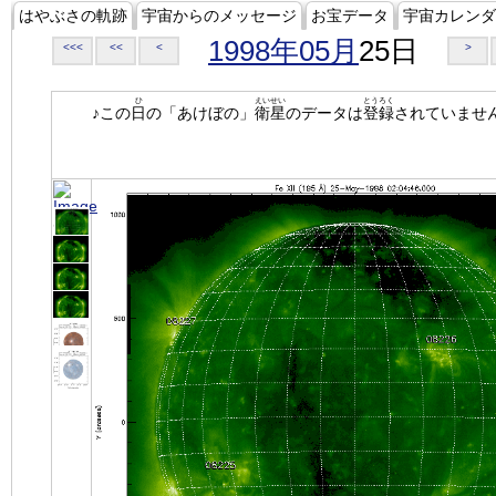
はやぶさの軌跡
宇宙からのメッセージ
お宝データ
宇宙カレンダ
1998年05月
25日
<<<
<<
<
>
ひ
えいせい
とうろく
♪この
日
の「あけぼの」
衛星
のデータは
登録
されていませ